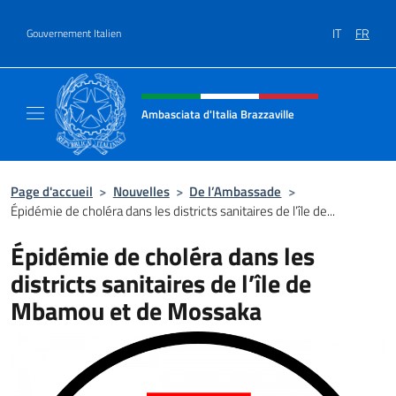
Aller au contenu
IT
FR
Gouvernement Italien
Site Web, social et en-tête de m
Ambasciata d'Italia Brazzaville
Sito Ufficiale Ambasciata d'Italia a Brazzavil
Page d'accueil
>
Nouvelles
>
De l’Ambassade
>
Épidémie de choléra dans les districts sanitaires de l’île de...
Épidémie de choléra dans les
districts sanitaires de l’île de
Mbamou et de Mossaka