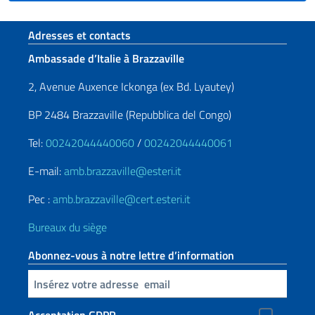
Section de pied de page
Adresses et contacts
Ambassade d’Italie à Brazzaville
2, Avenue Auxence Ickonga (ex Bd. Lyautey)
BP 2484 Brazzaville (Repubblica del Congo)
Tel:
00242044440060
/
00242044440061
E-mail:
amb.brazzaville@esteri.it
Pec :
amb.brazzaville@cert.esteri.it
Bureaux du siège
Abonnez-vous à notre lettre d’information
Insert your email