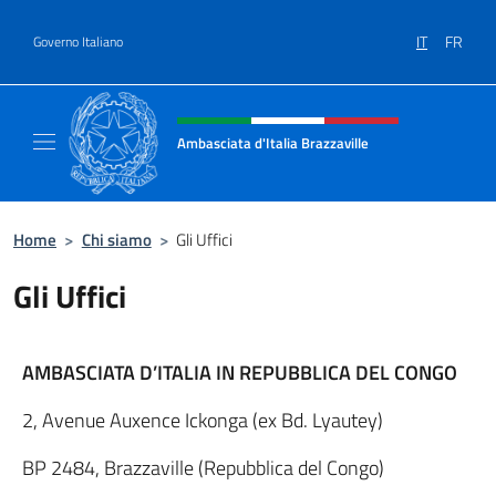
Salta al contenuto
IT
FR
Governo Italiano
Intestazione sito, social e menù
Ambasciata d'Italia Brazzaville
Sito Ufficiale Ambasciata d'Italia a Brazzavil
Home
>
Chi siamo
>
Gli Uffici
Gli Uffici
AMBASCIATA D’ITALIA IN REPUBBLICA DEL CONGO
2, Avenue Auxence Ickonga (ex Bd. Lyautey)
BP 2484, Brazzaville (Repubblica del Congo)