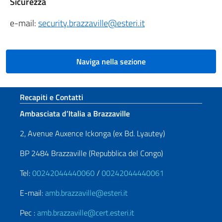
Sicurezza
e-mail:
security.brazzaville@esteri.it
Naviga nella sezione
Sezione footer
Recapiti e Contatti
Ambasciata d’Italia a Brazzaville
2, Avenue Auxence Ickonga (ex Bd. Lyautey)
BP 2484 Brazzaville (Repubblica del Congo)
Tel:
00242044440060
/
00242044440061
E-mail:
amb.brazzaville@esteri.it
Pec :
amb.brazzaville@cert.esteri.it