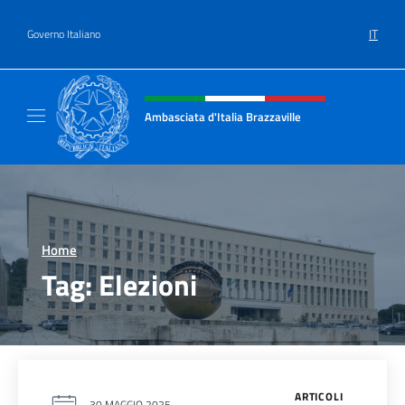
Salta al contenuto
IT
Governo Italiano
Intestazione sito, social e menù
Ambasciata d'Italia Brazzaville
Sito Ufficiale Ambasciata d'Italia a Brazzavil
Home
>
Tag:
Elezioni
ARTICOLI
30 MAGGIO 2025