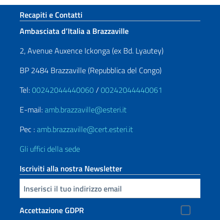
Paginazione
Sezione footer
Recapiti e Contatti
Ambasciata d’Italia a Brazzaville
2, Avenue Auxence Ickonga (ex Bd. Lyautey)
BP 2484 Brazzaville (Repubblica del Congo)
Tel:
00242044440060
/
00242044440061
E-mail:
amb.brazzaville@esteri.it
Pec :
amb.brazzaville@cert.esteri.it
Gli uffici della sede
Iscriviti alla nostra Newsletter
Inserisci la tua email
Accettazione GDPR