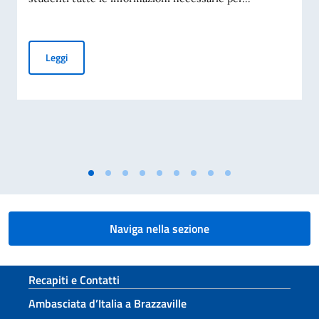
AVVISO: VADEMECUM IMMATRICOLAZIONI UNIVERSITARIE
Leggi
Naviga nella sezione
Sezione footer
Recapiti e Contatti
Ambasciata d’Italia a Brazzaville