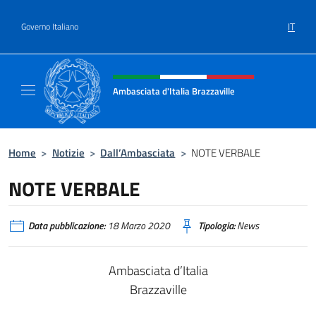
Salta al contenuto
IT
Governo Italiano
Intestazione sito, social e menù
Ambasciata d'Italia Brazzaville
Sito Ufficiale Ambasciata d'Italia a Brazzavil
Home
>
Notizie
>
Dall’Ambasciata
>
NOTE VERBALE
NOTE VERBALE
Data pubblicazione:
18 Marzo 2020
Tipologia:
News
Ambasciata d’Italia
Brazzaville