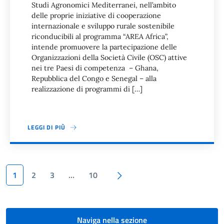
Studi Agronomici Mediterranei, nell’ambito
delle proprie iniziative di cooperazione
internazionale e sviluppo rurale sostenibile
riconducibili al programma “AREA Africa”,
intende promuovere la partecipazione delle
Organizzazioni della Società Civile (OSC) attive
nei tre Paesi di competenza – Ghana,
Repubblica del Congo e Senegal – alla
realizzazione di programmi di […]
LEGGI DI PIÙ
Paginazione
Pagina successiva
1
2
3
…
10
Naviga nella sezione