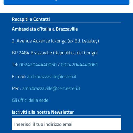
Sezione footer
Recapiti e Contatti
Ambasciata d’Italia a Brazzaville
2, Avenue Auxence Ickonga (ex Bd. Lyautey)
BP 2484 Brazzaville (Repubblica del Congo)
Tel:
00242044440060
/
00242044440061
E-mail:
amb.brazzaville@esteri.it
Pec :
amb.brazzaville@cert.esteri.it
Gli uffici della sede
Iscriviti alla nostra Newsletter
Inserisci la tua email