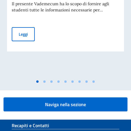
Il presente Vademecum ha lo scopo di fornire agli
studenti tutte le informazioni necessarie per...
AVVISO: VADEMECUM IMMATRICOLAZIONI UNIVERSITARIE
Leggi
Naviga nella sezione
Sezione footer
Recapiti e Contatti