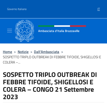
Salta al contenuto
IT
Governo Italiano
Intestazione sito, social e menù
Ambasciata d'Italia Brazzaville
Sito Ufficiale Ambasciata d'Italia a Brazzavil
Home
>
Notizie
>
Dall’Ambasciata
>
SOSPETTO TRIPLO OUTBREAK DI FEBBRE TIFOIDE, SHIGELLOSI E
COLERA –...
SOSPETTO TRIPLO OUTBREAK DI
FEBBRE TIFOIDE, SHIGELLOSI E
COLERA – CONGO 21 Settembre
2023