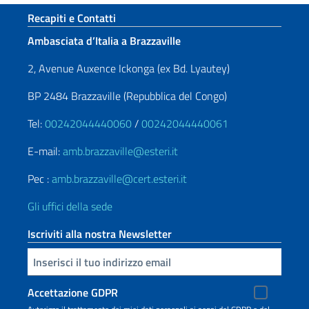
Sezione footer
Recapiti e Contatti
Ambasciata d’Italia a Brazzaville
2, Avenue Auxence Ickonga (ex Bd. Lyautey)
BP 2484 Brazzaville (Repubblica del Congo)
Tel:
00242044440060
/
00242044440061
E-mail:
amb.brazzaville@esteri.it
Pec :
amb.brazzaville@cert.esteri.it
Gli uffici della sede
Iscriviti alla nostra Newsletter
Inserisci la tua email
Accettazione GDPR