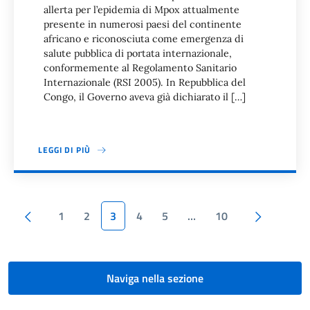
allerta per l’epidemia di Mpox attualmente
presente in numerosi paesi del continente
africano e riconosciuta come emergenza di
salute pubblica di portata internazionale,
conformemente al Regolamento Sanitario
Internazionale (RSI 2005). In Repubblica del
Congo, il Governo aveva già dichiarato il […]
LEGGI DI PIÙ
Paginazione
Pagina precedente
Pagina s
1
2
3
4
5
…
10
Naviga nella sezione