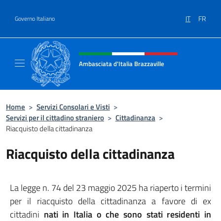
Salta al contenuto
IT
FR
Governo Italiano
Intestazione sito, social e menù
Ambasciata d'Italia Brazzaville
Sito Ufficiale Ambasciata d'Italia a Brazzavil
Home
>
Servizi Consolari e Visti
>
Servizi per il cittadino straniero
>
Cittadinanza
>
Riacquisto della cittadinanza
Riacquisto della cittadinanza
La legge n. 74 del 23 maggio 2025 ha riaperto i termini
per il riacquisto della cittadinanza a favore di ex
cittadini
nati in Italia o che sono stati residenti in