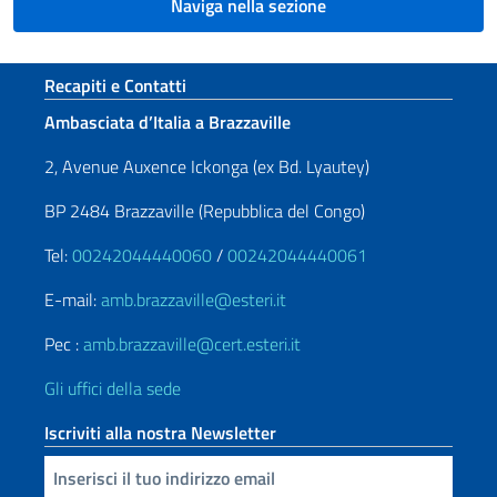
Naviga nella sezione
Sezione footer
Recapiti e Contatti
Ambasciata d’Italia a Brazzaville
2, Avenue Auxence Ickonga (ex Bd. Lyautey)
BP 2484 Brazzaville (Repubblica del Congo)
Tel:
00242044440060
/
00242044440061
E-mail:
amb.brazzaville@esteri.it
Pec :
amb.brazzaville@cert.esteri.it
Gli uffici della sede
Iscriviti alla nostra Newsletter
Inserisci la tua email