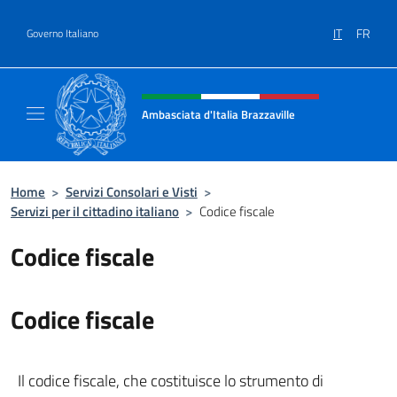
Salta al contenuto
IT
FR
Governo Italiano
Intestazione sito, social e menù
Ambasciata d'Italia Brazzaville
Sito Ufficiale Ambasciata d'Italia a Brazzavil
Home
>
Servizi Consolari e Visti
>
Servizi per il cittadino italiano
>
Codice fiscale
Codice fiscale
Codice fiscale
Il codice fiscale, che costituisce lo strumento di